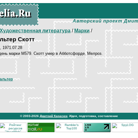
Авторский проект Дмит
Художественная литература
/
Марки
/
льтер Скотт
, 1971.07.28
день марки М579. Скотт умер в Абботсфорде, Мелроз.
альтер
© 2003-2026
Дмитрий Карасюк
. Идея, подготовка, составление