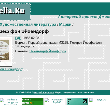
Авторский проект Дмит
Художественная литература
/
Марки
/
озеф фон Эйхендорф
ГДР
, 1988.02.08
Берлин. Первый день марки М3155. Портрет Йозефа фон
Эйхендорфа.
Сюжеты:
Эйхендорф Йозеф фон
фон Эйхендорф
© 2003-2026
Дмитрий Карасюк
. Идея, подготовка, составление