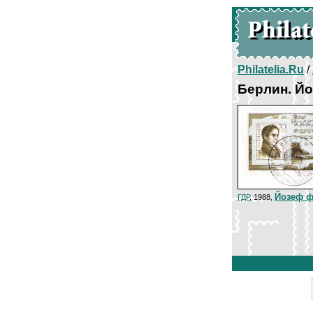
Philatelia.Ru
/
Берлин. Й
Йозеф 
ГДР
, 1988,