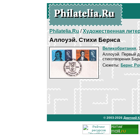
Philatelia.Ru
/
Художественная лите
Аллоуэй. Стихи Бернса
Великобритания
, 
Аллоуэй. Первый де
стихотворения Бернс
Сюжеты:
Бернс Ро
© 2003-2026
Дмитрий 