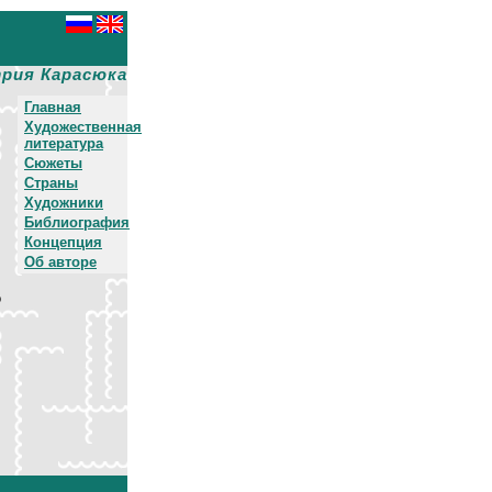
рия Карасюка
Главная
Художественная
литература
Сюжеты
Страны
Художники
Библиография
Концепция
Об авторе
о