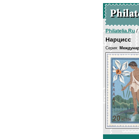
Philatelia.Ru
/
Нарцисс
Серия:
Междунар