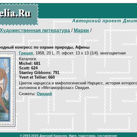
Авторский проект Дмит
Художественная литература
/
Марки
/
одный конгресс по охране природы, Афины
Греция
, 1958, 20 L. П. офсет. 13 х 13 (1/4). многоцветная
Каталоги:
Michel: 681
Scott: 624
Stanley Gibbons: 791
Yvert et Tellier: 660
Цветок нарцисса и мифологический Нарцисс, история которог
изложена в «Метаморфозах» Овидия.
Сюжеты:
Овидий
© 2003-2026
Дмитрий Карасюк
. Идея, подготовка, составление