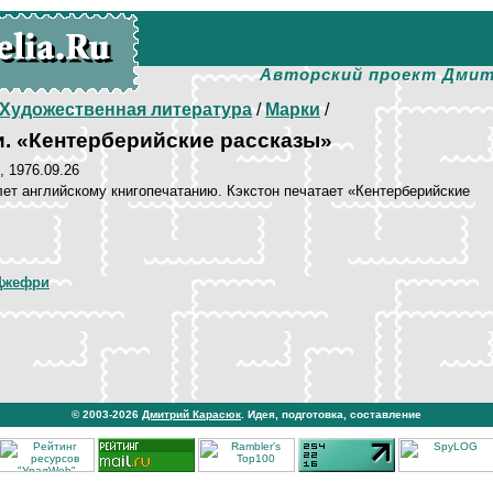
Авторский проект Дмит
Художественная литература
/
Марки
/
. «Кентерберийские рассказы»
, 1976.09.26
лет английскому книгопечатанию. Кэкстон печатает «Кентерберийские
Джефри
© 2003-2026
Дмитрий Карасюк
. Идея, подготовка, составление