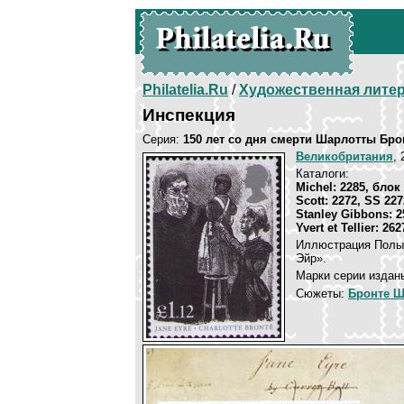
Philatelia.Ru
/
Художественная лите
Инспекция
Серия:
150 лет со дня смерти Шарлотты Бро
Великобритания
, 
Каталоги:
Michel: 2285, блок
Scott: 2272, SS 22
Stanley Gibbons: 
Yvert et Tellier: 26
Иллюстрация Полы 
Эйр».
Марки серии изданы
Сюжеты:
Бронте Ш