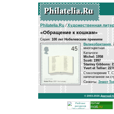
Philatelia.Ru
/
Художественная лите
«Обращение к кошкам»
Серия:
100 лет Нобелевским премиям
Великобритания
, 
многоцветная
Каталоги:
Michel: 1958
Scott: 1997
Stanley Gibbons: 2
Yvert et Tellier: 227
Стихотворение Т. 
напечатанное на ст
Сюжеты:
Элиот То
© 2003-2026
Дмитрий 