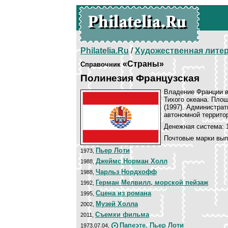
Philatelia.Ru
/
Художественная лите
«Страны»
Справочник
Полинезия Французская
Владение Франции в
Тихого океана. Площ
(1997). Администра
автономной террито
Денежная система: 
Почтовые марки вып
Пьер Лоти
1973,
Джеймс Норман Холл
1988,
Чарльз Нордхофф
1988,
Герман Мелвилл, морской пейзаж
1992,
Сцена из романа
1995,
Музей Холла
2002,
Съемки фильма
2011,
Папеэте. Пьер Лоти
1973.07.04,