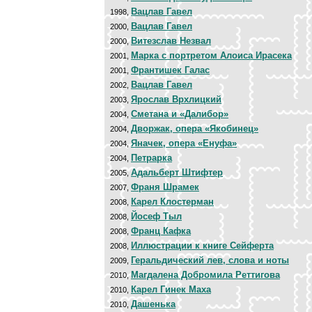
Вацлав Гавел
1998,
Вацлав Гавел
2000,
Витезслав Незвал
2000,
Марка с портретом Алоиса Ирасека
2001,
Франтишек Галас
2001,
Вацлав Гавел
2002,
Ярослав Врхлицкий
2003,
Сметана и «Далибор»
2004,
Дворжак, опера «Якобинец»
2004,
Яначек, опера «Енуфа»
2004,
Петрарка
2004,
Адальберт Штифтер
2005,
Франя Шрамек
2007,
Карел Клостерман
2008,
Йосеф Тыл
2008,
Франц Кафка
2008,
Иллюстрации к книге Сейферта
2008,
Геральдический лев, слова и ноты
2009,
Магдалена Добромила Реттигова
2010,
Карел Гинек Маха
2010,
Дашенька
2010,