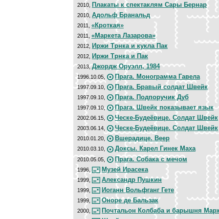
Плакаты к спектаклям Сары Бернар
2010,
Адольф Бранальд
2010,
«Кроткая»
2011,
«Маркета Лазарова»
2011,
Иржи Трнка и кукла Пак
2012,
Иржи Трнка и Пак
2012,
Джордж Оруэлл, 1984
2013,
Прага. Монограмма Гавела
1996.10.05,
Прага. Бравый солдат Швейк
1997.09.10,
Прага. Подпоручик Дуб
1997.09.10,
Прага. Швейк показывает язык
1997.09.10,
Ческе-Будеёвице. Солдат Швейк
2002.06.15,
Ческе-Будеёвице. Солдат Швейк
2003.06.14,
Вшерадице. Веер
2010.01.20,
Доксы. Карел Гинек Маха
2010.03.10,
Прага. Собака с мечом
2010.05.05,
Музей Ирасека
1996,
Александр Пушкин
1999,
Иоганн Вольфганг Гете
1999,
Оноре де Бальзак
1999,
Почтальон Колбаба и барышня Мар
2000,