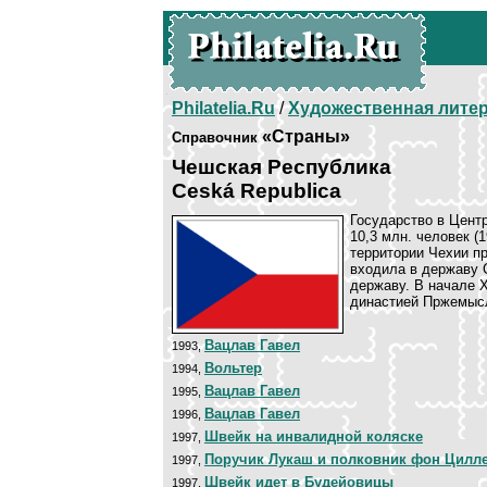
Philatelia.Ru
/
Художественная лите
«Страны»
Справочник
Чешская Республика
Ceská Republica
Государство в Центр
10,3 млн. человек (
территории Чехии пр
входила в державу 
державу. В начале X
династией Пржемысл
Вацлав Гавел
1993,
Вольтер
1994,
Вацлав Гавел
1995,
Вацлав Гавел
1996,
Швейк на инвалидной коляске
1997,
Поручик Лукаш и полковник фон Цилле
1997,
Швейк идет в Будейовицы
1997,