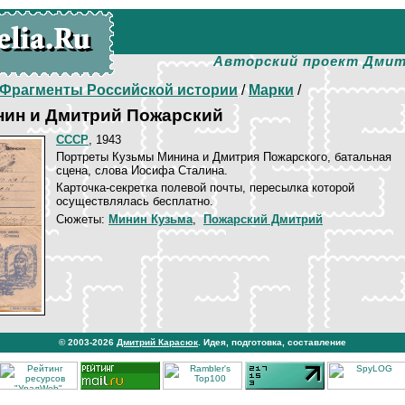
Авторский проект Дмит
Фрагменты Российской истории
/
Марки
/
нин и Дмитрий Пожарский
СССР
, 1943
Портреты Кузьмы Минина и Дмитрия Пожарского, батальная
сцена, слова Иосифа Сталина.
Карточка-секретка полевой почты, пересылка которой
осуществлялась бесплатно.
Сюжеты:
Минин Кузьма
,
Пожарский Дмитрий
© 2003-2026
Дмитрий Карасюк
. Идея, подготовка, составление