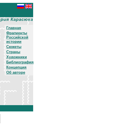
рия Карасюка
Главная
Фрагменты
Российской
истории
Сюжеты
Страны
Художники
Библиография
Концепция
Об авторе